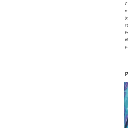
C
m
(
r
P
e
p
P