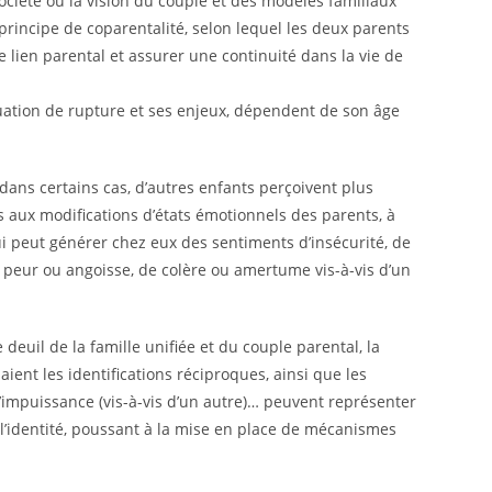
iété où la vision du couple et des modèles familiaux
principe de coparentalité, selon lequel les deux parents
 lien parental et assurer une continuité dans la vie de
tuation de rupture et ses enjeux, dépendent de son âge
ans certains cas, d’autres enfants perçoivent plus
s aux modifications d’états émotionnels des parents, à
i peut générer chez eux des sentiments d’insécurité, de
de peur ou angoisse, de colère ou amertume vis-à-vis d’un
 deuil de la famille unifiée et du couple parental, la
ient les identifications réciproques, ainsi que les
 d’impuissance (vis-à-vis d’un autre)… peuvent représenter
t l’identité, poussant à la mise en place de mécanismes