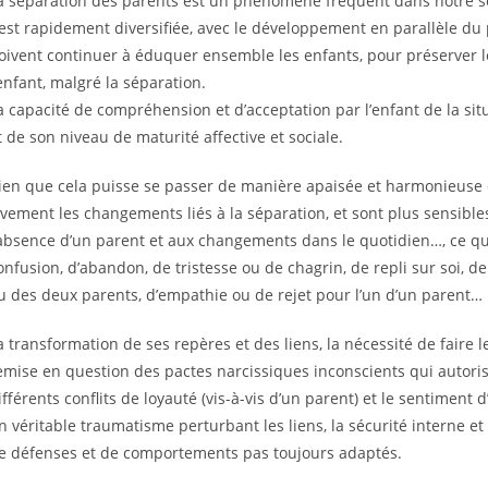
a séparation des parents est un phénomène fréquent dans notre soc
’est rapidement diversifiée, avec le développement en parallèle du 
oivent continuer à éduquer ensemble les enfants, pour préserver le
’enfant, malgré la séparation.
a capacité de compréhension et d’acceptation par l’enfant de la si
t de son niveau de maturité affective et sociale.
ien que cela puisse se passer de manière apaisée et harmonieuse d
ivement les changements liés à la séparation, et sont plus sensible
’absence d’un parent et aux changements dans le quotidien…, ce qu
onfusion, d’abandon, de tristesse ou de chagrin, de repli sur soi, 
u des deux parents, d’empathie ou de rejet pour l’un d’un parent…
a transformation de ses repères et des liens, la nécessité de faire le
emise en question des pactes narcissiques inconscients qui autorisa
ifférents conflits de loyauté (vis-à-vis d’un parent) et le sentiment
n véritable traumatisme perturbant les liens, la sécurité interne e
e défenses et de comportements pas toujours adaptés.